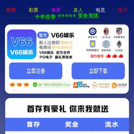
皇冠24500足球-免费下载
切
换
导
航